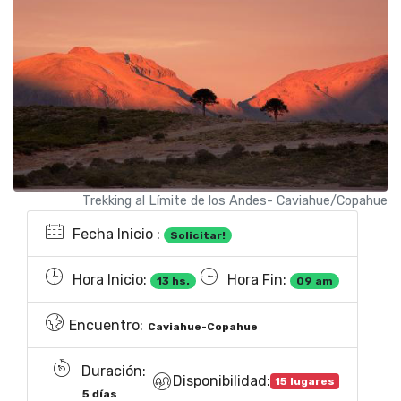
Trekking al Límite de los Andes- Caviahue/Copahue
Fecha Inicio :
Solicitar!
Hora Inicio:
Hora Fin:
13 hs.
09 am
Encuentro:
Caviahue-Copahue
Duración:
Disponibilidad:
15 lugares
5 días