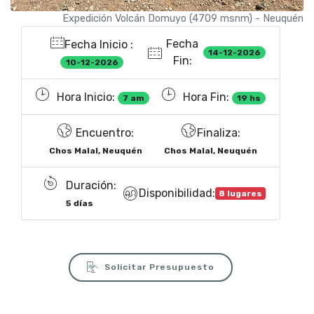
Expedición Volcán Domuyo (4709 msnm) - Neuquén
Fecha
Fecha Inicio :
14-12-2026
Fin:
10-12-2026
Hora Inicio:
Hora Fin:
7 am
19 hs
Encuentro:
Finaliza:
Chos Malal, Neuquén
Chos Malal, Neuquén
Duración:
Disponibilidad:
8 lugares
5 días
Solicitar Presupuesto