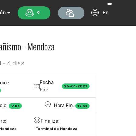
ión
En
0
tañismo - Mendoza
 - 4 dias
Fecha
cio :
26-01-2027
Fin:
cio:
Hora Fin:
9 hs
17 hs
ro:
Finaliza:
 Mendoza
Terminal de Mendoza