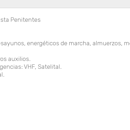
asta Penitentes
sayunos, energéticos de marcha, almuerzos, me
os auxilios.
ncias: VHF, Satelital.
l.