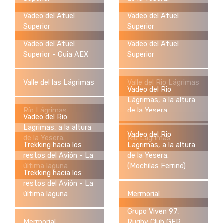
Vadeo del Atuel
Vadeo del Atuel
Superior
Superior
Vadeo del Atuel
Vadeo del Atuel
Superior - Guia AEX
Superior
Valle del las Lágrimas
Valle del Rio Lágrimas
Vadeo del Rio
Lágrimas, a la altura
Río Lágrimas
de la Yesera.
Vadeo del Rio
Lagrimas, a la altura
Vadeo del Rio
de la Yesera.
Rio Lágrimas
Trekking hacia los
Lagrimas, a la altura
restos del Avión - La
de la Yesera.
última laguna
(Mochilas Ferrino)
Trekking hacia los
restos del Avión - La
última laguna
Mermorial
Grupo Viven 97,
Mermorial
Rugby Club GER