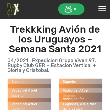
0
Trekkking Avión de
los Uruguayos -
Semana Santa 2021
04/2021 : Expedicion Grupo Viven 97,
Rugby Club GER + Estacion Vertical +
Gloria y Cristobal.
Vadeo del Atuel
Vadeo del Atuel
Superior
Superior
Vadeo del Atuel
Vadeo del Atuel
Superior
Superior
Vadeo del Rio
Vadeo del Atuel
Lagrimas, a la altura
Superior
de la Yesera.