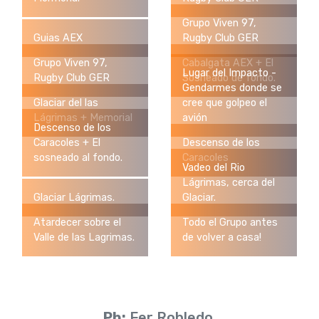
Grupo Viven 97,
Guias AEX
Rugby Club GER
Grupo Viven 97,
Cabalgata AEX + El
Lugar del Impacto -
Rugby Club GER
Sosneado de fondo.
Gendarmes donde se
Glaciar del las
cree que golpeo el
Lágrimas + Memorial
avión
Descenso de los
Caracoles + El
Descenso de los
sosneado al fondo.
Caracoles
Vadeo del Rio
Lágrimas, cerca del
Glaciar Lágrimas.
Glaciar.
Atardecer sobre el
Todo el Grupo antes
Valle de las Lagrimas.
de volver a casa!
Ph:
Fer Robledo.