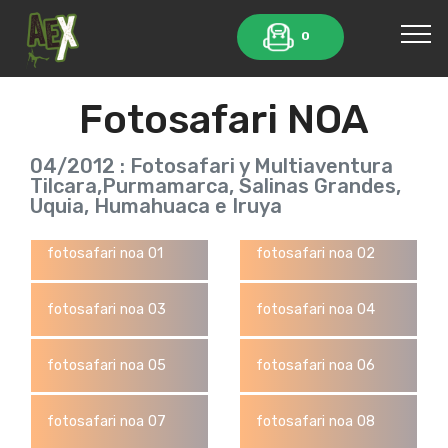
0
Fotosafari NOA
04/2012 : Fotosafari y Multiaventura
Tilcara,Purmamarca, Salinas Grandes,
Uquia, Humahuaca e Iruya
fotosafari noa 01
fotosafari noa 02
fotosafari noa 03
fotosafari noa 04
fotosafari noa 05
fotosafari noa 06
fotosafari noa 07
fotosafari noa 08