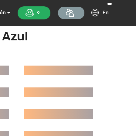
ión
En
0
 Azul