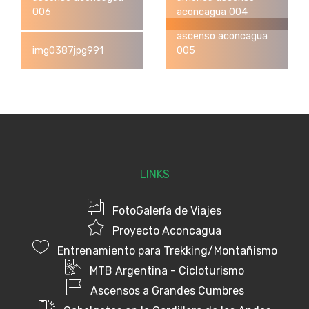
006
aconcagua 004
ascenso aconcagua
img0387jpg991
005
LINKS
FotoGalería de Viajes
Proyecto Aconcagua
Entrenamiento para Trekking/Montañismo
MTB Argentina - Cicloturismo
Ascensos a Grandes Cumbres