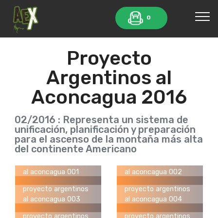
0
Proyecto
Argentinos al
Aconcagua 2016
02/2016 : Representa un sistema de
unificación, planificación y preparación
para el ascenso de la montaña más alta
del continente Americano
proyecto argentinos
proyecto argentinos
al aconcagua 001
al aconcagua 002
proyecto argentinos
proyecto argentinos
al aconcagua 003
al aconcagua 004
proyecto argentinos
proyecto argentinos