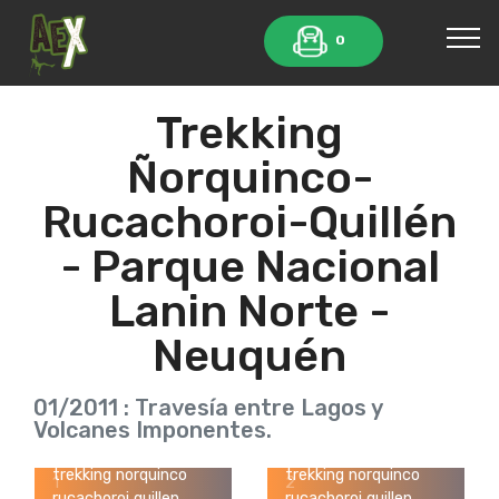
0
Trekking
Ñorquinco-
Rucachoroi-Quillén
- Parque Nacional
Lanin Norte -
Neuquén
01/2011 : Travesía entre Lagos y
trekking norquinco
trekking norquinco
Volcanes Imponentes.
rucachoroi quillen
rucachoroi quillen
parque nacional lanin
parque nacional lanin
trekking norquinco
trekking norquinco
1
2
rucachoroi quillen
rucachoroi quillen