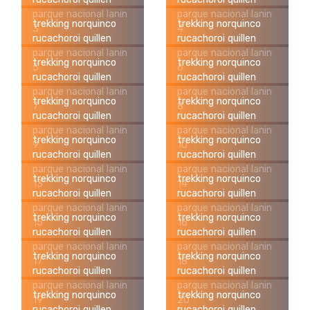
parque nacional lanin
parque nacional lanin
trekking norquinco
trekking norquinco
3
4
rucachoroi quillen
rucachoroi quillen
parque nacional lanin
parque nacional lanin
trekking norquinco
trekking norquinco
5
6
rucachoroi quillen
rucachoroi quillen
parque nacional lanin
parque nacional lanin
trekking norquinco
trekking norquinco
7
8
rucachoroi quillen
rucachoroi quillen
parque nacional lanin
parque nacional lanin
trekking norquinco
trekking norquinco
9
10
rucachoroi quillen
rucachoroi quillen
parque nacional lanin
parque nacional lanin
trekking norquinco
trekking norquinco
13
14
rucachoroi quillen
rucachoroi quillen
parque nacional lanin
parque nacional lanin
trekking norquinco
trekking norquinco
15
16
rucachoroi quillen
rucachoroi quillen
parque nacional lanin
parque nacional lanin
trekking norquinco
trekking norquinco
17
18
rucachoroi quillen
rucachoroi quillen
parque nacional lanin
parque nacional lanin
trekking norquinco
trekking norquinco
19
20
rucachoroi quillen
rucachoroi quillen