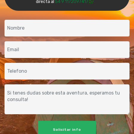
directa al
54 9 1172097417
Solicitar info